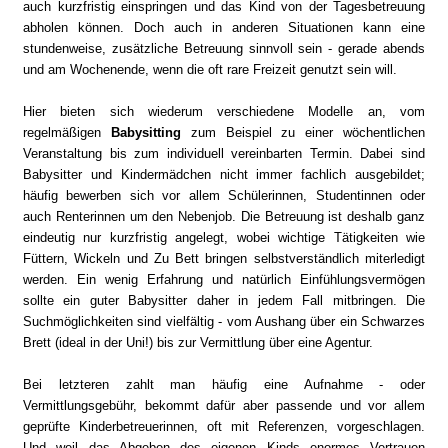
auch kurzfristig einspringen und das Kind von der Tagesbetreuung
abholen können. Doch auch in anderen Situationen kann eine
stundenweise, zusätzliche Betreuung sinnvoll sein - gerade abends
und am Wochenende, wenn die oft rare Freizeit genutzt sein will.
Hier bieten sich wiederum verschiedene Modelle an, vom
regelmäßigen
Babysitting
zum Beispiel zu einer wöchentlichen
Veranstaltung bis zum individuell vereinbarten Termin. Dabei sind
Babysitter und Kindermädchen nicht immer fachlich ausgebildet;
häufig bewerben sich vor allem Schülerinnen, Studentinnen oder
auch Renterinnen um den Nebenjob. Die Betreuung ist deshalb ganz
eindeutig nur kurzfristig angelegt, wobei wichtige Tätigkeiten wie
Füttern, Wickeln und Zu Bett bringen selbstverständlich miterledigt
werden. Ein wenig Erfahrung und natürlich Einfühlungsvermögen
sollte ein guter Babysitter daher in jedem Fall mitbringen. Die
Suchmöglichkeiten sind vielfältig - vom Aushang über ein Schwarzes
Brett (ideal in der Uni!) bis zur Vermittlung über eine Agentur.
Bei letzteren zahlt man häufig eine Aufnahme - oder
Vermittlungsgebühr, bekommt dafür aber passende und vor allem
geprüfte Kinderbetreuerinnen, oft mit Referenzen, vorgeschlagen.
Und weil das Abgeben des eigenen Kinds enormes Vertrauen