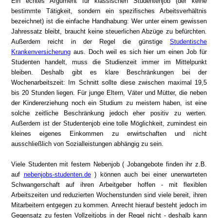
Ein echtes Argument für klassischen Studentenjob (der keine
bestimmte Tätigkeit, sondern ein spezifisches Arbeitsverhältnis
bezeichnet) ist die einfache Handhabung: Wer unter einem gewissen
Jahressatz bleibt, braucht keine steuerlichen Abzüge zu befürchten.
Außerdem reicht in der Regel die günstige
Studentische
Krankenversicherung
aus. Doch weil es sich hier um einen Job für
Studenten handelt, muss die Studienzeit immer im Mittelpunkt
bleiben. Deshalb gibt es klare Beschränkungen bei der
Wochenarbeitszeit: Im Schnitt sollte diese zwischen maximal 19,5
bis 20 Stunden liegen. Für junge Eltern, Väter und Mütter, die neben
der Kindererziehung noch ein Studium zu meistern haben, ist eine
solche zeitliche Beschränkung jedoch eher positiv zu werten.
Außerdem ist der Studentenjob eine tolle Möglichkeit, zumindest ein
kleines eigenes Einkommen zu erwirtschaften und nicht
ausschließlich von Sozialleistungen abhängig zu sein.
Viele Studenten mit festem Nebenjob ( Jobangebote finden ihr z.B.
auf
nebenjobs-studenten.de
) können auch bei einer unerwarteten
Schwangerschaft auf ihren Arbeitgeber hoffen - mit flexiblen
Arbeitszeiten und reduzierten Wochenstunden sind viele bereit, ihren
Mitarbeitern entgegen zu kommen. Anrecht hierauf besteht jedoch im
Gegensatz zu festen Vollzeitjobs in der Regel nicht - deshalb kann